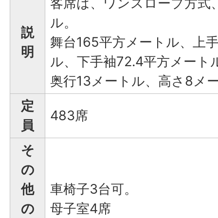
客席は、ワンスロープ方式、7
ル。
説
舞台165平方メートル、上手
明
ル、下手袖72.4平方メート
奥行13メートル、高さ8メ
定
483席
員
そ
の
他
車椅子3台可。
の
母子室4席