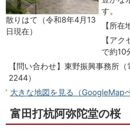
す。
散りはて（令和8年4月13
【所在
日現在）
【アク
で約10
【問い合わせ】東野振興事務所（電話
2244）
大きな地図を見る（GoogleMa
富田打杭阿弥陀堂の桜