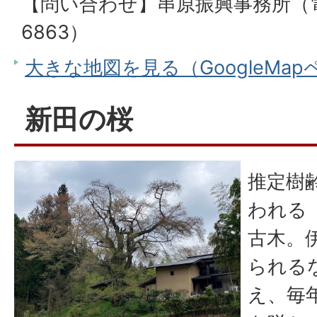
【問い合わせ】串原振興事務所（電話
6863）
大きな地図を見る（GoogleMa
新田の桜
推定樹齢
われる
古木。
られる
え、毎