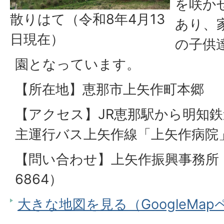
を咲か
散りはて（令和8年4月13
あり、
日現在）
の子供
園となっています。
【所在地】恵那市上矢作町本郷
【アクセス】JR恵那駅から明知
主運行バス上矢作線「上矢作病院」
【問い合わせ】上矢作振興事務所（電
6864）
大きな地図を見る（GoogleMa