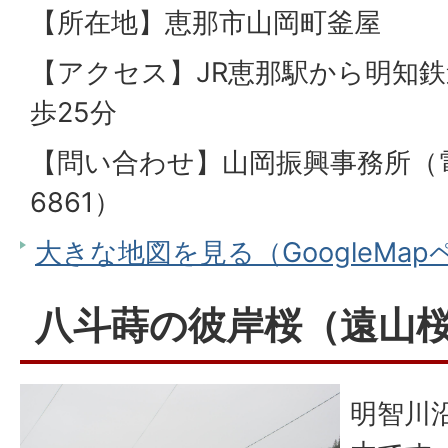
【所在地】恵那市山岡町釜屋
【アクセス】JR恵那駅から明知
歩25分
【問い合わせ】山岡振興事務所（電話
6861）
大きな地図を見る（GoogleMa
八斗蒔の彼岸桜（遠山
明智川