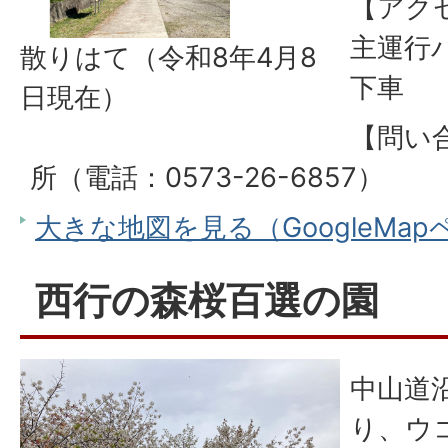
【アク
主運行
散りはて（令和8年4月8
下車
日現在）
【問い
所（電話：0573-26-6857）
大きな地図を見る（GoogleMa
西行の森桜百選の園
中山道
り、ウ