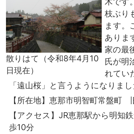
木です
枝ぶり
ます。
ありま
家の最
散りはて（令和8年4月10
氏が明治
日現在）
れてい
「遠山桜」と言うようになりまし
【所在地】恵那市明智町常盤町 
【アクセス】JR恵那駅から明知
歩10分