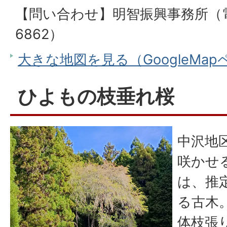
【問い合わせ】明智振興事務所（電話
6862）
大きな地図を見る（GoogleMa
ひよもの枝垂れ桜
中沢地
咲かせ
は、推
る古木。
体枝張