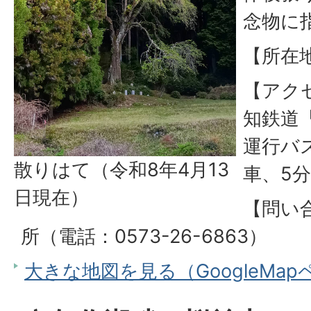
念物に
【所在
【アク
知鉄道
運行バ
散りはて（令和8年4月13
車、5分
日現在）
【問い
所（電話：0573-26-6863）
大きな地図を見る（GoogleMa