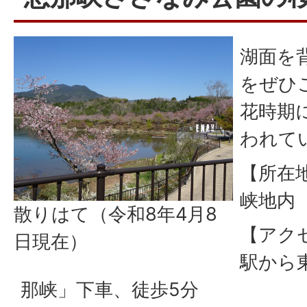
湖面を
をぜひ
花時期
われて
【所在
峡地内
散りはて（令和8年4月8
【アク
日現在）
駅から
那峡」下車、徒歩5分