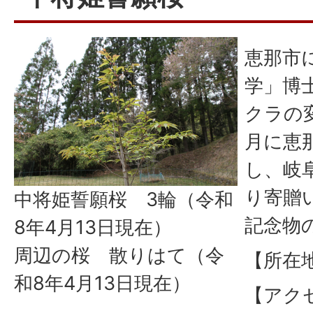
恵那市
学」博
クラの
月に恵
し、岐
り寄贈
中将姫誓願桜 3輪（令和
記念物
8年4月13日現在）
周辺の桜 散りはて（令
【所在
和8年4月13日現在）
【アク