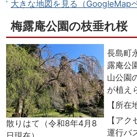
大きな地図を見る（GoogleMa
梅露庵公園の枝垂れ桜
長島町
露庵公
山公園
が植え
【所在
【アク
散りはて（令和8年4月8
運行バ
日現在）