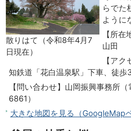
らでた
ように
【所在
散りはて（令和8年4月7
山田
日現在）
【アク
知鉄道「花白温泉駅」下車、徒歩3
【問い合わせ】山岡振興事務所（電話
6861）
大きな地図を見る（GoogleMa