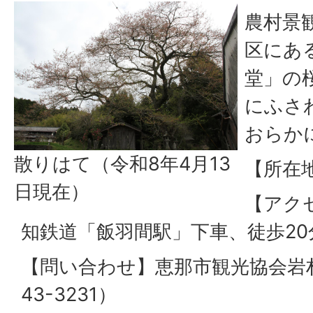
農村景
区にあ
堂」の
にふさ
おらか
散りはて（令和8年4月13
【所在
日現在）
【アク
知鉄道「飯羽間駅」下車、徒歩20
【問い合わせ】恵那市観光協会岩村
43-3231）