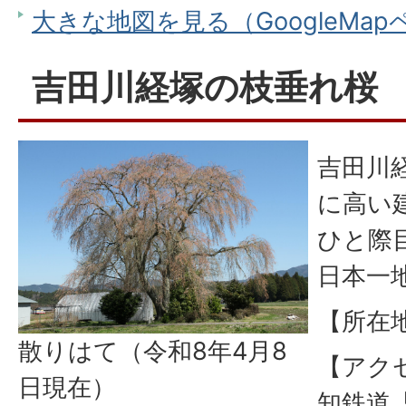
大きな地図を見る（GoogleMa
吉田川経塚の枝垂れ桜
吉田川
に高い
ひと際
日本一
【所在
散りはて（令和8年4月8
【アク
日現在）
知鉄道