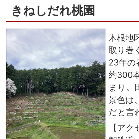
きねしだれ桃園
木根地
取り巻
23年
約30
まり。
景色は
だと言
【アク