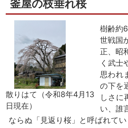
釜屋の枝垂れ桜
樹齢約
世戦国
正、昭
く武士
思われ
の下を
散りはて（令和8年4月13
しさに
日現在）
い、誰
ならぬ「見返り桜」と呼ばれてい