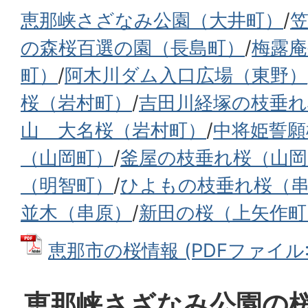
恵那峡さざなみ公園（大井町）
/
の森桜百選の園（長島町）
/
梅露庵
町）
/
阿木川ダム入口広場（東野）
桜（岩村町）
/
吉田川経塚の枝垂れ
山 大名桜（岩村町）
/
中将姫誓願
（山岡町）
/
釜屋の枝垂れ桜（山岡
（明智町）
/
ひよもの枝垂れ桜（
並木（串原）
/
新田の桜（上矢作町
恵那市の桜情報 (PDFファイル: 
恵那峡さざなみ公園の