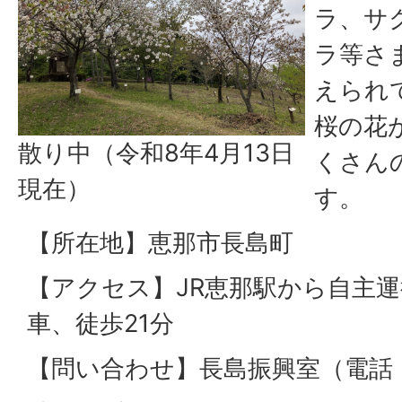
ラ、サ
ラ等さ
えられ
桜の花
散り中（令和8年4月13日
くさん
現在）
す。
【所在地】恵那市長島町
【アクセス】JR恵那駅から自主
車、徒歩21分
【問い合わせ】長島振興室（電話：05