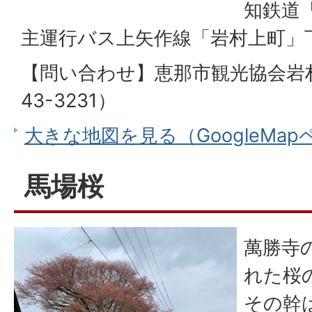
知鉄道
主運行バス上矢作線「岩村上町」下
【問い合わせ】恵那市観光協会岩村
43-3231）
大きな地図を見る（GoogleMa
馬場桜
萬勝寺
れた桜
その幹