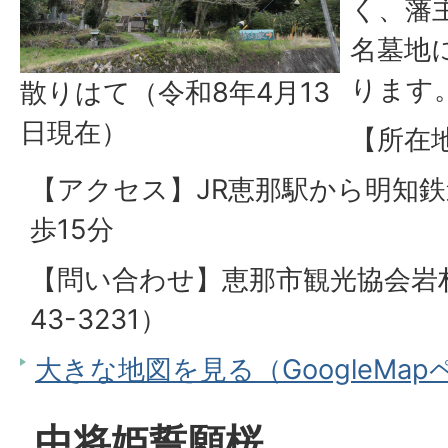
く、藩
名墓地
ります
散りはて（令和8年4月13
日現在）
【所在
【アクセス】JR恵那駅から明知
歩15分
【問い合わせ】恵那市観光協会岩村
43-3231）
大きな地図を見る（GoogleMa
中将姫誓願桜