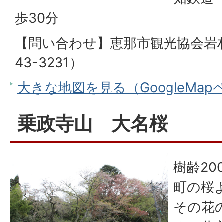
歩30分
【問い合わせ】恵那市観光協会岩村
43-3231）
大きな地図を見る（GoogleMa
乗政寺山 大名桜
樹齢2
町の桜
その花