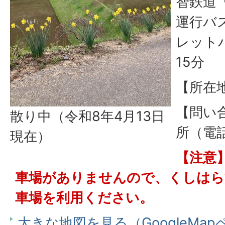
智鉄道
運行バ
レット
15分
【所在
【問い
散り中（令和8年4月13日
所（電話
現在）
【注意
車場がありませんので、くしはら
車場を利用ください。
大きな地図を見る（GoogleMa