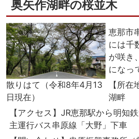
奥矢作湖畔の桜並木
恵那市
には千
が咲き
になっ
散りはて（令和8年4月13
【所在
日現在）
湖畔
【アクセス】JR恵那駅から明知
主運行バス串原線「大野」下車