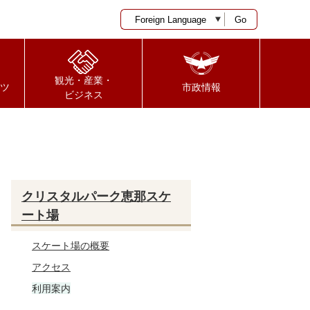
Go
観光・産業・
ツ
市政情報
ビジネス
クリスタルパーク恵那スケ
ート場
スケート場の概要
アクセス
利用案内