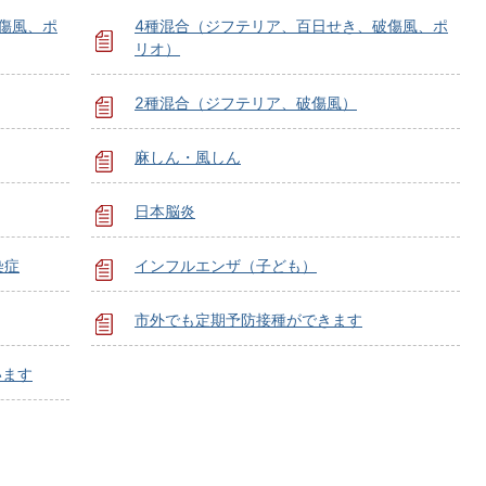
傷風、ポ
4種混合（ジフテリア、百日せき、破傷風、ポ
リオ）
2種混合（ジフテリア、破傷風）
麻しん・風しん
日本脳炎
染症
インフルエンザ（子ども）
市外でも定期予防接種ができます
います