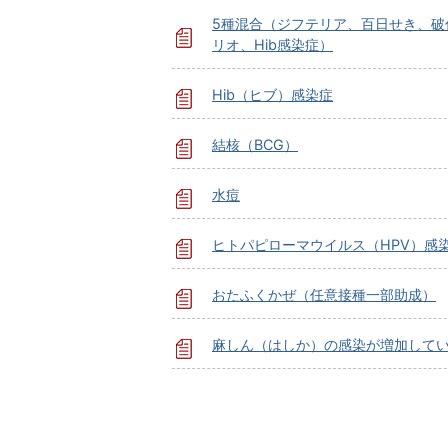
5種混合（ジフテリア、百日せき、破
リオ、Hib感染症）
Hib（ヒブ）感染症
結核（BCG）
水痘
ヒトパピローマウイルス（HPV）感
おたふくかぜ（任意接種一部助成）
麻しん（はしか）の感染が増加して