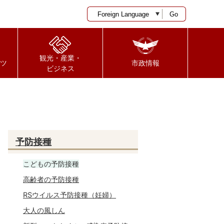
Go
観光・産業・
ツ
市政情報
ビジネス
予防接種
こどもの予防接種
高齢者の予防接種
RSウイルス予防接種（妊婦）
大人の風しん