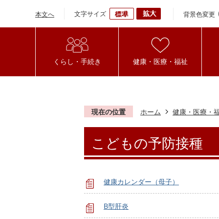
文字サイズ
背景色変更
本文へ
くらし・手続き
健康・医療・福祉
現在の位置
ホーム
健康・医療・
こどもの予防接種
健康カレンダー（母子）
B型肝炎