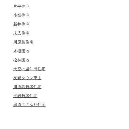
片平住宅
小畑住宅
新井住宅
末広住宅
川原島住宅
木根団地
松林団地
天空の里沖田住宅
友愛タウン東山
川原島若者住宅
平岩若者住宅
串原ささゆり住宅