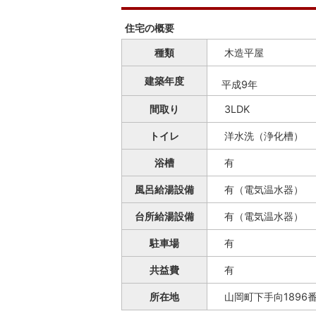
住宅の概要
種類
木造平屋
建築年度
平成9年
間取り
3LDK
トイレ
洋水洗（浄化槽）
浴槽
有
風呂給湯設備
有（電気温水器）
台所給湯設備
有（電気温水器）
駐車場
有
共益費
有
所在地
山岡町下手向1896番