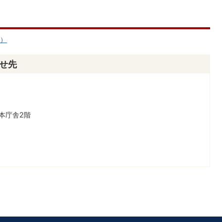
へ）
せ先
本庁舎2階