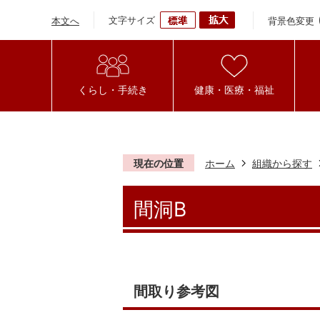
文字サイズ
背景色変更
本文へ
くらし・手続き
健康・医療・福祉
現在の位置
ホーム
組織から探す
間洞B
間取り参考図