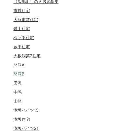
（飯地町）の入居者募集
市営住宅
大洞市営住宅
鏡山住宅
梶ヶ平住宅
蕨平住宅
大根洞第2住宅
間洞A
間洞B
田沢
中嶋
山崎
滝坂ハイツ15
滝坂住宅
滝坂ハイツ21