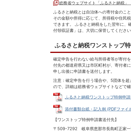
総務省ウェブサイト「ふるさと納税」
ふるさと納税とは自治体への寄付金のこと
その金額や所得に応じて、所得税や住民税
できます。 ふるさと納税をした翌年に、
付領収証書」は、大切に保管してください
ふるさと納税ワンストップ特
確定申告を行わない給与所得者等が寄付を
付先の都道府県又は市区町村が、寄付者に
申し出後に申請書を送付します。
注意：確定申告を行う場合や、5団体を超
ので、詳細は総務省ウェブサイトなどで確
ふるさと納税ワンストップ特例申請書 (P
添付書類台紙・記入例 (PDFファイル: 
【ワンストップ特例申請書送付先】
〒509-7292 岐阜県恵那市長島町正家