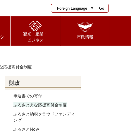
Go
観光・産業・
ツ
市政情報
ビジネス
な応援寄付金制度
財政
申込書での寄付
ふるさとえな応援寄付金制度
ふるさと納税クラウドファンディ
ング
ふるさとNow