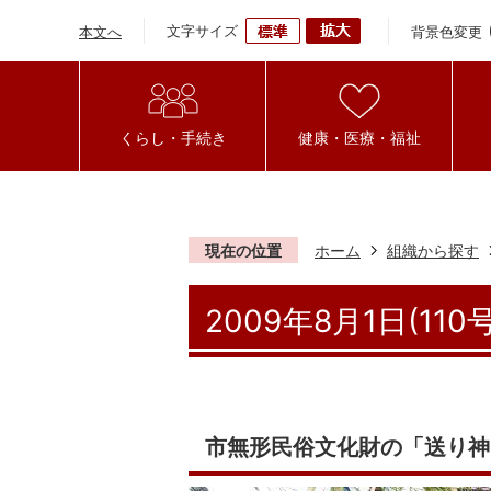
文字サイズ
背景色変更
本文へ
くらし・手続き
健康・医療・福祉
現在の位置
ホーム
組織から探す
2009年8月1日(110号
市無形民俗文化財の「送り神