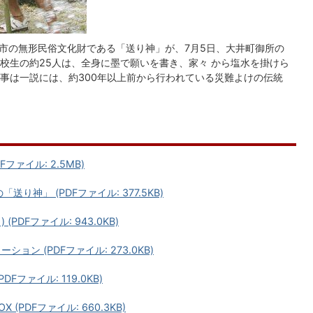
市の無形民俗文化財である「送り神」が、7月5日、大井町御所の
校生の約25人は、全身に墨で願いを書き、家々 から塩水を掛けら
事は一説には、約300年以上前から行われている災難よけの伝統
ファイル: 2.5MB)
神」 (PDFファイル: 377.5KB)
DFファイル: 943.0KB)
ョン (PDFファイル: 273.0KB)
Fファイル: 119.0KB)
(PDFファイル: 660.3KB)