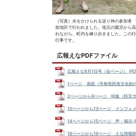
（写真）水をかけられる送り神の参加者 
前地区で行われました。地元の園児から高
れながら、町内を練り歩きました。この行
行事です。
広報えなPDFファイル
広報えな8月1日号（全ページ） (PDF
1ページ 表紙（市無形民俗文化財の「送り
2ページから9ページ 特集（防災力) (P
10ページから13ページ インフォメーシ
14ページから15ページ 声・掲示 (PD
16ページから19ページ えな情報BOX 