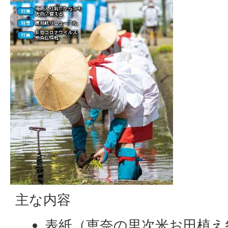
主な内容
表紙（恵奈の里次米お田植え