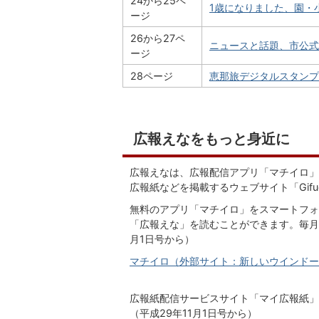
24から25ペ
1歳になりました、園・小
ージ
26から27ペ
ニュースと話題、市公式SN
ージ
28ページ
恵那旅デジタルスタンプラリ
広報えなをもっと身近に
広報えなは、広報配信アプリ「マチイロ」
広報紙などを掲載するウェブサイト「Gif
無料のアプリ「マチイロ」をスマートフォ
「広報えな」を読むことができます。毎月
月1日号から）
マチイロ（外部サイト：新しいウインドー
広報紙配信サービスサイト「マイ広報紙」
（平成29年11月1日号から）