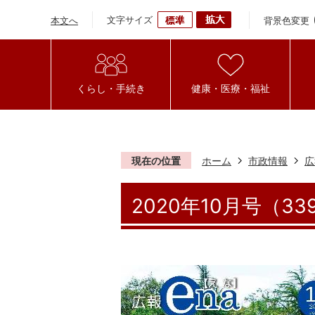
文字サイズ
背景色変更
本文へ
くらし・手続き
健康・医療・福祉
現在の位置
ホーム
市政情報
広
2020年10月号（33