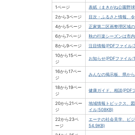
1ページ
表紙（まきがね公園野球場が
2から3ページ
目次・ふるさと情報、令和元
4から5ページ
正家第二区画整理区域の新住
6から7ページ
秋の行楽シーズンは市内を満
8から9ページ
注目情報(PDFファイル:34
10から15ペー
お知らせ(PDFファイル:1.
ジ
16から17ペー
みんなの掲示板、県からのお
ジ
18から19ペー
健康ガイド、相談(PDFファ
ジ
20から21ペー
地域情報トピックス、図
ジ
イル:508KB)
22から23ペ
エーナの社会見学、ビジ
ージ
54.9KB)