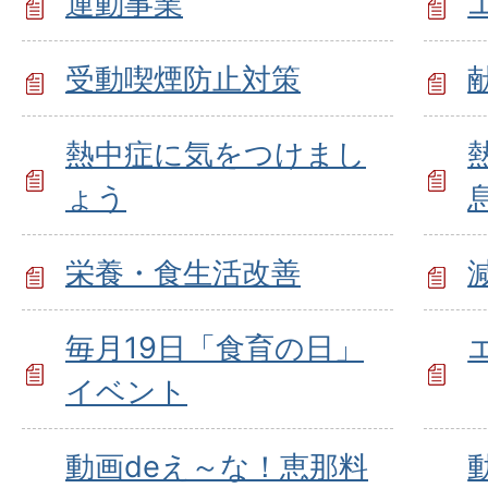
運動事業
受動喫煙防止対策
熱中症に気をつけまし
ょう
栄養・食生活改善
毎月19日「食育の日」
イベント
動画deえ～な！恵那料