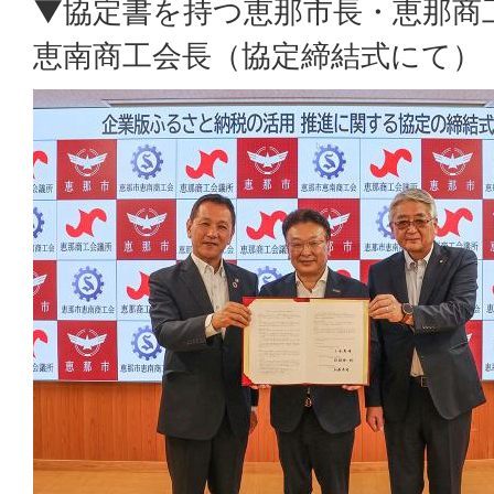
▼協定書を持つ恵那市長・恵那商
恵南商工会長（協定締結式にて）