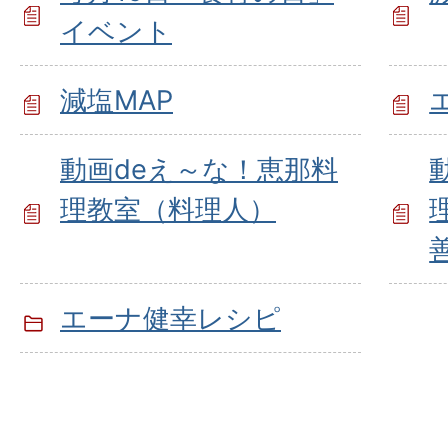
イベント
減塩MAP
動画deえ～な！恵那料
理教室（料理人）
エーナ健幸レシピ