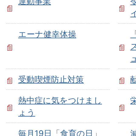
運動事業
エーナ健幸体操
受動喫煙防止対策
熱中症に気をつけまし
ょう
毎月19日「食育の日」