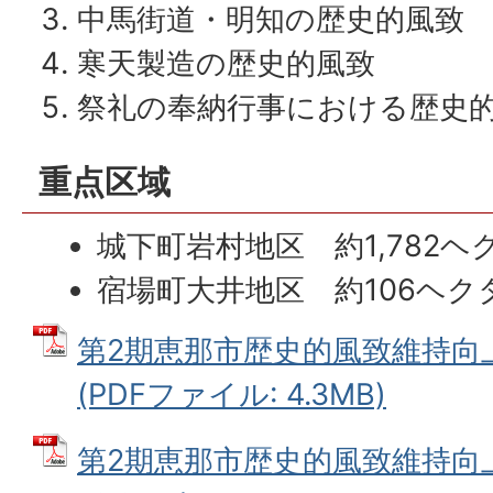
中馬街道・明知の歴史的風致
寒天製造の歴史的風致
祭礼の奉納行事における歴史
重点区域
城下町岩村地区 約1,782ヘ
宿場町大井地区 約106ヘク
第2期恵那市歴史的風致維持向
(PDFファイル: 4.3MB)
第2期恵那市歴史的風致維持向上