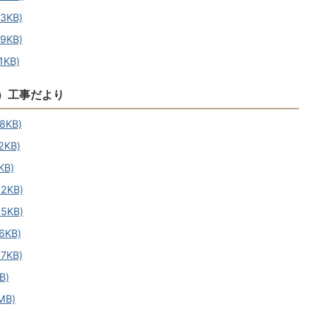
3KB)
9KB)
KB)
）工事だより
KB)
KB)
B)
2KB)
5KB)
KB)
7KB)
B)
MB)