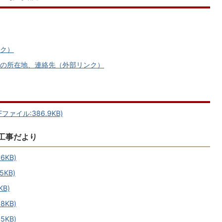
ク）
の所在地、連絡先（外部リンク）
イル:386.9KB)
工事だより
6KB)
KB)
B)
8KB)
5KB)