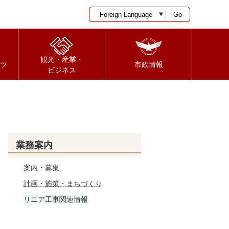
Go
観光・産業・
ツ
市政情報
ビジネス
業務案内
案内・募集
計画・施策・まちづくり
リニア工事関連情報