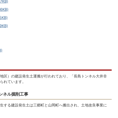
KB)
6KB)
KB)
KB)
)
地区）の建設発生土運搬が行われており、「長島トンネル大井非
られています。
ンネル掘削工事
生する建設発生土は三郷町と山岡町へ搬出され、土地改良事業に