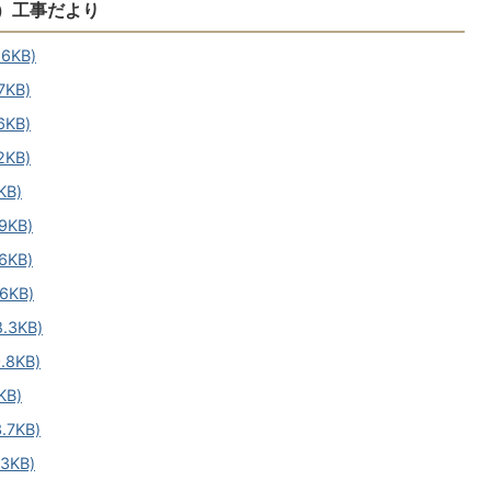
）工事だより
6KB)
KB)
KB)
KB)
B)
KB)
KB)
KB)
3KB)
8KB)
B)
7KB)
3KB)