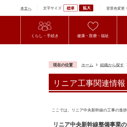
文字サイズ
背景色変更
本文へ
くらし・手続き
健康・医療・福祉
現在の位置
ホーム
組織から探す
リニア工事関連情報
ここでは、リニア中央新幹線の工事の進捗
リニア中央新幹線整備事業の